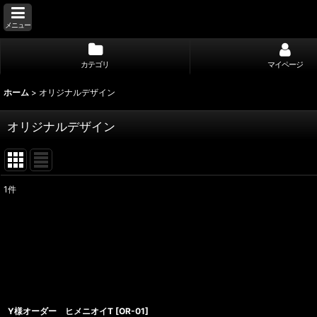
メニュー
カテゴリ
マイページ
ホーム
>
オリジナルデザイン
オリジナルデザイン
1
件
表示数
:
並び順
:
Y様オーダー ヒメニオイT
[
OR-01
]