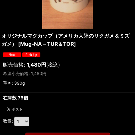
オリジナルマグカップ（アメリカ大陸のリクガメ＆ミズ
ガメ）
[
Mug-NA－TUR＆TOR
]
販売価格
:
1,480
円
(税込)
希望小売価格
:
1,480
円
重さ
:
390g
在庫数 75個
数量
: